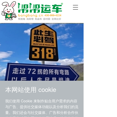
T
o
g
g
l
e
n
a
v
i
g
a
t
i
o
n
本网站使用 cookie
我们使用 Cookie 来制作贴合用户需求的内容
NEWS CENTER
与广告、提供社交媒体功能以及分析我们的流
行业动态
量。我们还会与社交媒体、广告和分析合作伙