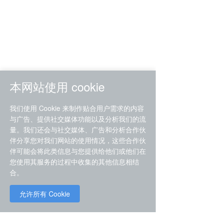
的团队，每一位员工都经过严格培训，
具备专业的汽车运输知识和技能。他们
在装车、固定、运输和卸车等各个环节
都非常细致，确保每辆车都能安全抵达
目的地。
本网站使用 cookie
2. 服务态度 说到服务态度，帮帮运车
我们使用 Cookie 来制作贴合用户需求的内容
绝对是业界的佼佼者。他们提供24小时
与广告、提供社交媒体功能以及分析我们的流
在线客服，随时解答客户的疑问，并且
量。我们还会与社交媒体、广告和分析合作伙
伴分享您对我们网站的使用情况，这些合作伙
在运输过程中会定期更新车辆位置信
伴可能会将此类信息与您提供给他们或他们在
息，让客户随时掌握爱车的动态。
您使用其服务的过程中收集的其他信息相结
合。
3. 性价比 价格方面，帮帮运车也非常
允许所有 Cookie
有竞争力。他们采用透明化的收费模
首页
置顶
电话
式，没有隐藏费用，而且还会根据客户