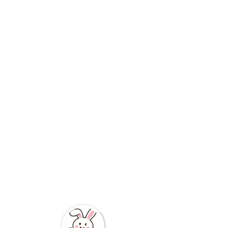
网比价，货比三家，给您推荐最优运车
方案！
过路费：根据实际路线收取 大家好！
今天咱们来聊聊一个让很多车主头疼的
问题——家用汽车托运。买车容易，运
车难啊！特别是对于那些需要长途搬家
或者异地购车的朋友来说，如何选择一
家靠谱的汽车物流公司，不仅关系到爱
车的安全，还直接影响到你的钱包。
那么，到底该怎么选呢？别急，今天我
就来给大家支几招，顺便揭秘一下最新