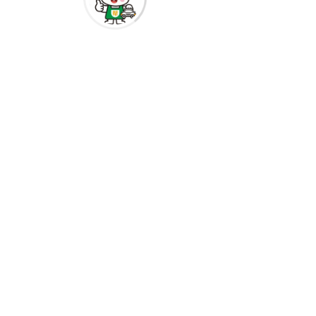
的收费标准。
一、了解行业现状 首先，咱们得了解
一下目前汽车物流行业的现状。国内知
名的汽车物流公司有长久物流、长安民
生物流、中都物流、安吉物流、东风物
流等。这些公司各有千秋，但总体来
说，服务质量参差不齐，价格也相差较
大。有些公司虽然名气大，但服务态度
和效率却让人不敢恭维；而有些小公司
虽然价格便宜，但安全性和可靠性又让
人担忧。
1. 长久物流 长久物流是国内较早进入
汽车物流领域的企业之一，拥有丰富的